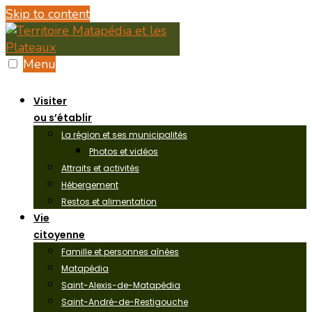
Skip to content
Menu
Visiter
ou s’établir
La région et ses municipalités
Photos et vidéos
Attraits et activités
Hébergement
Restos et alimentation
Vie
citoyenne
Famille et personnes aînées
Matapédia
Saint-Alexis-de-Matapédia
Saint-André-de-Restigouche