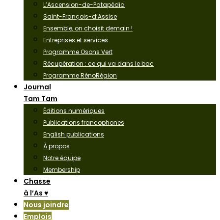
L’Ascension-de-Patapédia
Saint-François-d’Assise
Ensemble, on choisit demain !
Entreprises et services
Programme Osons Vert
Récupération : ce qui va dans le bac
Programme RénoRégion
Journal
Tam Tam
Éditions numériques
Publications francophones
English publications
À propos
Notre équipe
Membership
Chasse
à l’As ♥
Nous joindre
Emplois