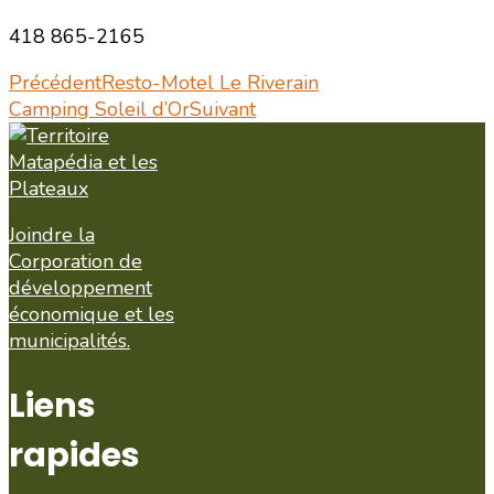
418 865-2165
Précédent
Resto-Motel Le Riverain
Camping Soleil d’Or
Suivant
Joindre la
Corporation de
développement
économique et les
municipalités.
Liens
rapides