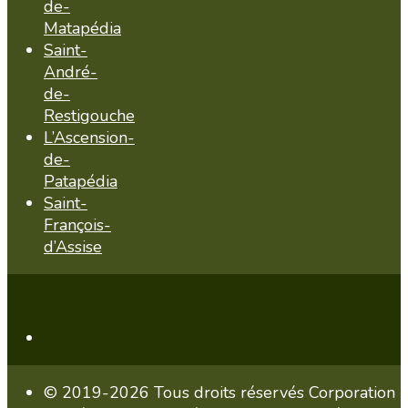
de-
Matapédia
Saint-
André-
de-
Restigouche
L’Ascension-
de-
Patapédia
Saint-
François-
d’Assise
© 2019-2026 Tous droits réservés Corporation