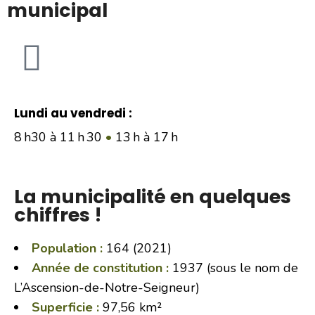
municipal
Lundi au vendredi :
8 h30 à 11​​ ​h 30
•
13 h à 17 h
La municipalité en quelques
chiffres !
Population :
164 (2021)
Année de constitution :
1937 (sous le nom de
L’Ascension-de-Notre-Seigneur)
Superficie :
97,56 km²