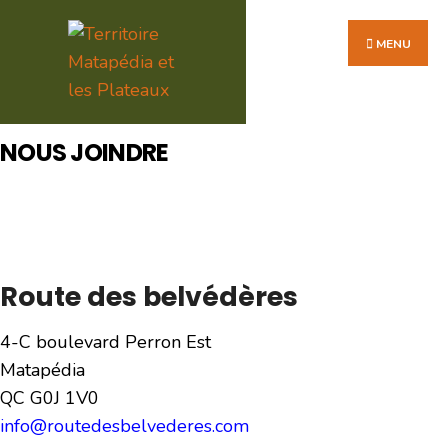
Search
Skip
for:
to
MENU
content
NOUS JOINDRE
Route des belvédères
4-C boulevard Perron Est
Matapédia
QC G0J 1V0
info@routedesbelvederes.com