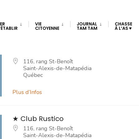
TER
VIE
JOURNAL
CHASSE
Proche
’ÉTABLIR
CITOYENNE
TAM TAM
À L’AS ♥
de…
★ Club Rustico
116, rang St-Benoît
Saint-Alexis-de-Matapédia
Québec
Plus d’Infos
★ Club Rustico
116, rang St-Benoît
Saint-Alexis-de-Matapédia