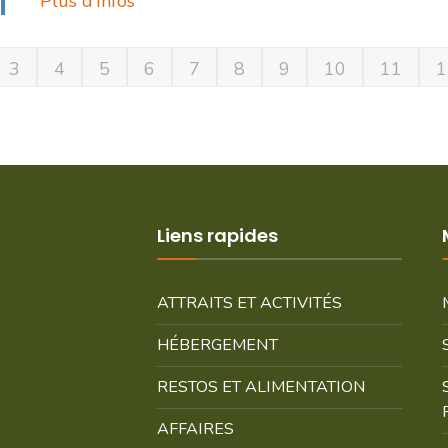
Plus d’Infos
3
4
5
6
7
8
9
10
11
1
Liens rapides
ATTRAITS ET ACTIVITÉS
HÉBERGEMENT
RESTOS ET ALIMENTATION
AFFAIRES