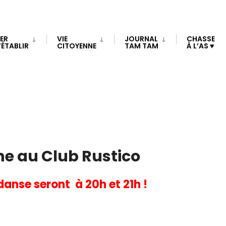
TER
VIE
JOURNAL
CHASSE
OÙ
’ÉTABLIR
CITOYENNE
TAM TAM
À L’AS ♥
Le Club Rustico
116, rang St-Benoit, Saint-Alexis-de-Matapédia
gne au Club Rustico
 danse seront
à 20h et 21h !