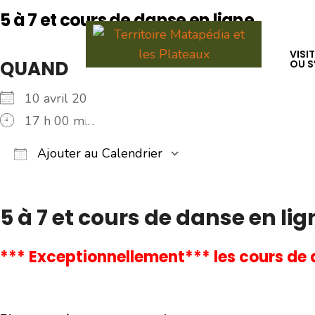
for:
5 à 7 et cours de danse en ligne
Skip
to
VISI
QUAND
OU S
content
10 avril 2026
17 h 00 min
Ajouter au Calendrier
Télécharger ICS
Calendrier Google
iCalendar
Office 365
Outlook Live
5 à 7 et cours de danse en li
*** Exceptionnellement*** l
es cours de