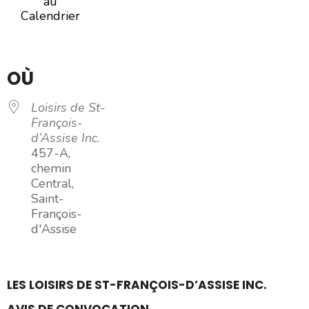
au
Calendrier
Télécharger ICS
Calendrier Google
iCalendar
Office 365
Outlook Live
OÙ
Loisirs de St-
François-
d’Assise Inc.
457-A,
chemin
Central,
Saint-
François-
d'Assise
LES LOISIRS DE ST-FRANÇOIS-D’ASSISE INC.