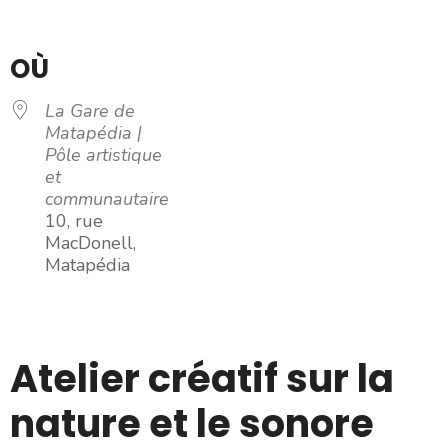
Télécharger ICS
Calendrier Google
iCalendar
Office 365
Outlook Live
OÙ
La Gare de
Matapédia |
Pôle artistique
et
communautaire
10, rue
MacDonell,
Matapédia
Atelier créatif sur la
nature et le sonore