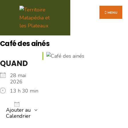
Search
Skip
for:
to
MENU
content
Café des ainés
QUAND
28 mai
2026
13 h 30 min
Ajouter au
Calendrier
Télécharger ICS
Calendrier Google
iCalendar
Office 365
Outlook Live