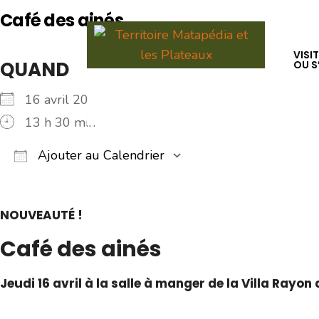
for:
Café des ainés
Skip
to
VISI
QUAND
O
OU S
content
16 avril 2026
13 h 30 min
Ajouter au Calendrier
Télécharger ICS
Calendrier Google
iCalendar
Office 365
Outlook Live
NOUVEAUTÉ !
Café des ainés
Jeudi 16 avril à la salle à manger de la Villa Rayon