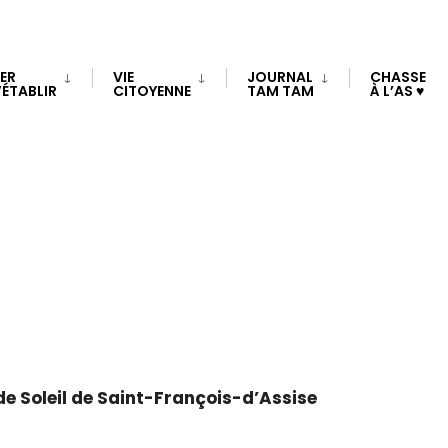
TER
VIE
JOURNAL
CHASSE
Ù
’ÉTABLIR
CITOYENNE
TAM TAM
À L’AS ♥
Villa Rayon de Soleil
441, chemin Central, Saint-François-d'Assise
 de Soleil de Saint-François-d’Assise