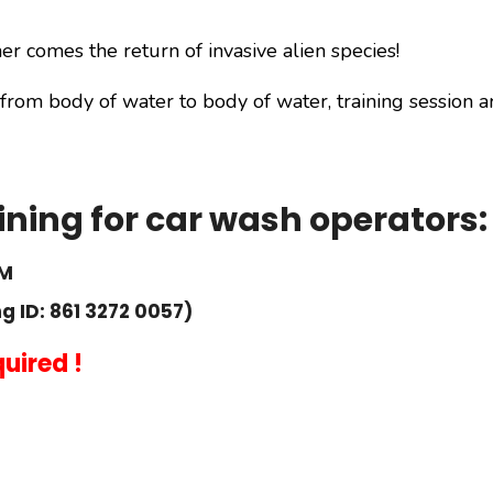
r comes the return of invasive alien species!
rom body of water to body of water, training session a
ning for car wash operators:
PM
g ID: 861 3272 0057)
quired !