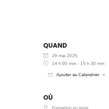
de stations 
QUAND
29 mai 2025
14 h 00 min - 15 h 30 min
Ajouter au Calendrier
Télécharger ICS
Calendrier Google
iCalendar
Office 365
Outl
OÙ
Formation en ligne