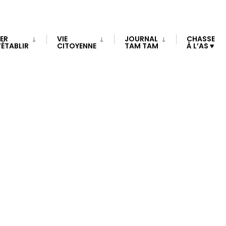
TER
VIE
JOURNAL
CHASSE
’ÉTABLIR
CITOYENNE
TAM TAM
À L’AS ♥
r le lavage de
 pour les opé