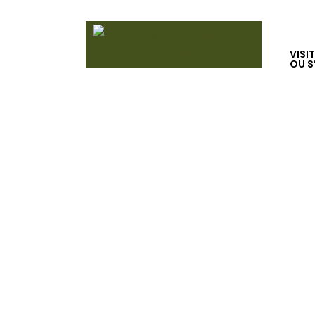
VISI
OU S
Formation su
embarcations