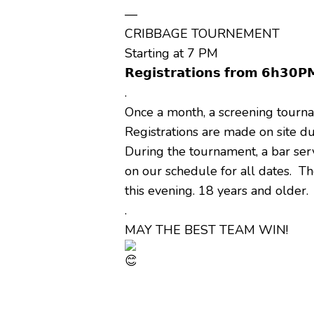
—
CRIBBAGE TOURNEMENT
Starting at 7 PM
𝗥𝗲𝗴𝗶𝘀𝘁𝗿𝗮𝘁𝗶𝗼𝗻𝘀 𝗳𝗿𝗼𝗺 𝟲𝗵𝟯𝟬𝗣
.
Once a month, a screening tourna
Registrations are made on site d
During the tournament, a bar ser
on our schedule for all dates. Th
this evening. 18 years and older.
.
MAY THE BEST TEAM WIN!