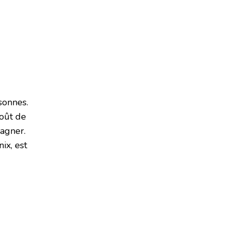
sonnes.
coût de
gagner.
ix, est