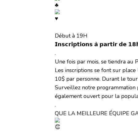
Début à 19H
𝗜𝗻𝘀𝗰𝗿𝗶𝗽𝘁𝗶𝗼𝗻𝘀 𝗮̀ 𝗽𝗮𝗿𝘁𝗶𝗿 𝗱𝗲 𝟭
.
Une fois par mois, se tiendra au 
Les inscriptions se font sur place 
10$ par personne. Durant le tourn
Surveillez notre programmation p
également ouvert pour la populati
.
QUE LA MEILLEURE ÉQUIPE G