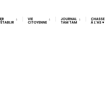
TER
VIE
JOURNAL
CHASSE
’ÉTABLIR
CITOYENNE
TAM TAM
À L’AS ♥
CRIBLE