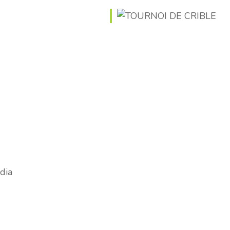
ook Live
dia