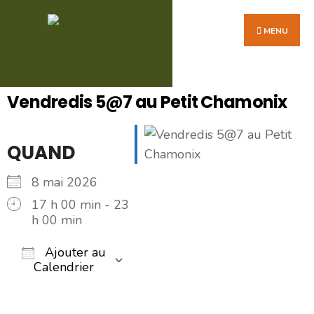
MENU
Vendredis 5@7 au Petit Chamonix
QUAND
8 mai 2026
17 h 00 min - 23
h 00 min
Ajouter au
Calendrier
Télécharger ICS
Calendrier Google
iCalendar
Office 365
Outlook Live