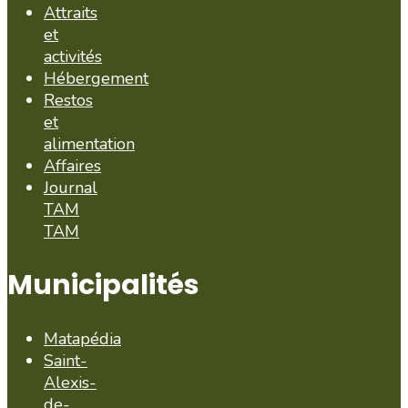
Attraits
et
activités
Hébergement
Restos
et
alimentation
Affaires
Journal
TAM
TAM
Municipalités
Matapédia
Saint-
Alexis-
de-