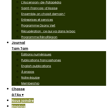
L’Ascension-de-Patapédia
Saint-François-d’Assise
Ensemble, on choisit demain !
Entreprises et services
Programme Osons Vert
Récupération : ce qui va dans le bac
Programme RénoRégion
Journal
Tam Tam
Éditions numériques
Publications francophones
English publications
À propos
Notre équipe
Membership
Chasse
à l’As ♥
Nous joindre
Emplois