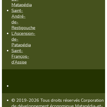
Matapédia
Saint-
André-
de-
Restigouche
L’Ascension-
de-
Patapédia
Saint-
François-
d’Assise
© 2019-2026 Tous droits réservés Corporation
de développement économique Matapédia-et-