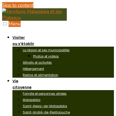
Skip to content
Menu
Visiter
ou s’établir
La région et ses municipalités
Photos et vidéos
Attraits et activités
Hébergement
Restos et alimentation
Vie
citoyenne
Famille et personnes aînées
Matapédia
Saint-Alexis-de-Matapédia
Saint-André-de-Restigouche