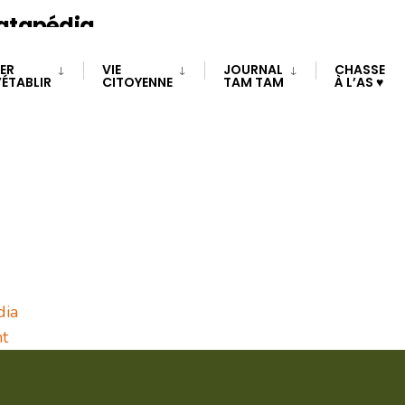
Patapédia
TER
VIE
JOURNAL
CHASSE
PROCHAIN ÉVÉN
’ÉTABLIR
CITOYENNE
TAM TAM
À L’AS ♥
Pas d'événements à ve
dia
nt