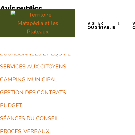
for:
Avis publics
Skip
to
VISITER
V
OU S’ÉTABLIR
C
content
SAINT-ALEXIS-DE-MATAPÉDIA
COORDONNÉES ET ÉQUIPE
SERVICES AUX CITOYENS
CAMPING MUNICIPAL
GESTION DES CONTRATS
BUDGET
SÉANCES DU CONSEIL
PROCES-VERBAUX